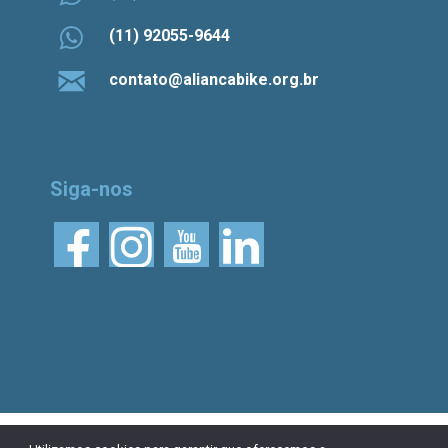
(11) 92055-9644
contato@aliancabike.org.br
Siga-nos
© 2026 Aliança Bike.
Esta obra está licenciada