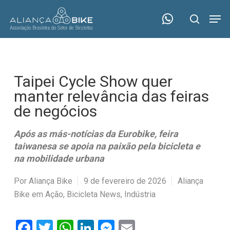
Skip
Menu
Men
to
search
main
content
Taipei Cycle Show quer
manter relevância das feiras
de negócios
Após as más-notícias da Eurobike, feira
taiwanesa se apoia na paixão pela bicicleta e
na mobilidade urbana
Por
Aliança Bike
9 de fevereiro de 2026
Aliança
Bike em Ação
,
Bicicleta News
,
Indústria
Facebook
Twitter
WhatsApp
LinkedIn
Messenger
Email