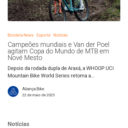
Campeões
mundiais
Bicicleta News
Esporte
Notícias
e
Campeões mundiais e Van der Poel
Van
agitam Copa do Mundo de MTB em
der
Nové Mesto
Poel
Depois da rodada dupla de Araxá, a WHOOP UCI
agitam
Mountain Bike World Series retoma a…
Copa
do
Aliança Bike
Mundo
22 de maio de 2025
de
MTB
em
Nové
Notícias