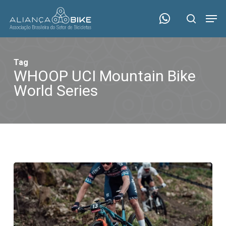
Skip
Menu
Men
to
search
main
content
Tag
WHOOP UCI Mountain Bike
World Series