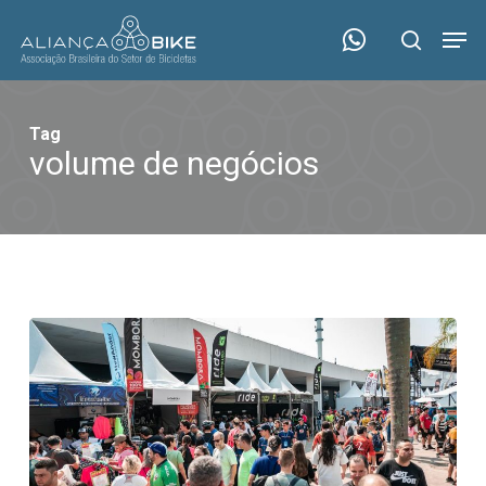
Skip
Menu
Men
to
search
main
content
Tag
volume de negócios