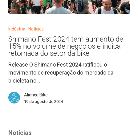
Shimano
Fest
Indústria
Notícias
2024
Shimano Fest 2024 tem aumento de
tem
15% no volume de negócios e indica
aumento
retomada do setor da bike
de
Release O Shimano Fest 2024 ratificou o
15%
movimento de recuperação do mercado da
no
bicicleta no…
volume
de
Aliança Bike
negócios
19 de agosto de 2024
e
indica
retomada
do
Notícias
setor