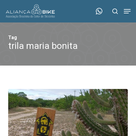
Skip
Menu
Men
to
search
main
content
Tag
trila maria bonita