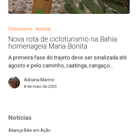
Nova
rota
Cicloturismo
Notícias
de
Nova rota de cicloturismo na Bahia
cicloturismo
homenageia Maria Bonita
na
Bahia
A primeira fase do trajeto deve ser sinalizada até
homenageia
agosto e pelo caminho, caatinga, cangaço…
Maria
Adriana Marmo
Bonita
8 de maio de 2023
Notícias
Aliança Bike em Ação