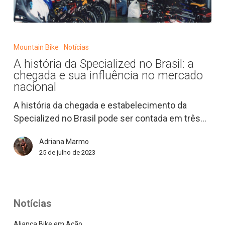
A
história
Mountain Bike
Notícias
da
A história da Specialized no Brasil: a
Specialized
chegada e sua influência no mercado
no
nacional
Brasil:
A história da chegada e estabelecimento da
a
Specialized no Brasil pode ser contada em três…
chegada
e
Adriana Marmo
sua
25 de julho de 2023
influência
no
mercado
nacional
Notícias
Aliança Bike em Ação