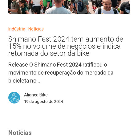
Shimano
Fest
Indústria
Notícias
2024
Shimano Fest 2024 tem aumento de
tem
15% no volume de negócios e indica
aumento
retomada do setor da bike
de
Release O Shimano Fest 2024 ratificou o
15%
movimento de recuperação do mercado da
no
bicicleta no…
volume
de
Aliança Bike
negócios
19 de agosto de 2024
e
indica
retomada
do
Notícias
setor