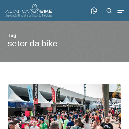
Skip
Menu
Men
to
search
main
content
Tag
setor da bike