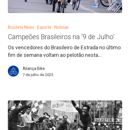
Campeões
Brasileiros
Bicicleta News
Esporte
Notícias
na
Campeões Brasileiros na ‘9 de Julho’
‘9
de
Os vencedores do Brasileiro de Estrada no último
Julho’
fim de semana voltam ao pelotão nesta…
Aliança Bike
7 de julho de 2025