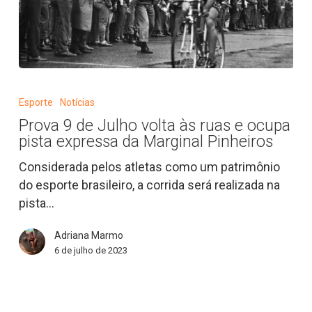
Prova
9
Esporte
Notícias
de
Prova 9 de Julho volta às ruas e ocupa
Julho
pista expressa da Marginal Pinheiros
volta
às
Considerada pelos atletas como um patrimônio
ruas
do esporte brasileiro, a corrida será realizada na
e
pista…
ocupa
Adriana Marmo
pista
6 de julho de 2023
expressa
da
Marginal
Pinheiros