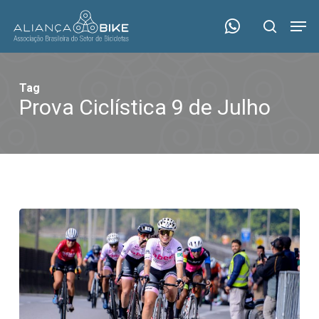
Skip
Menu
Men
to
search
main
content
Tag
Prova Ciclística 9 de Julho