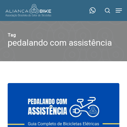
Skip
Menu
Men
to
search
main
content
Tag
pedalando com assistência