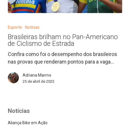
Brasileiras
brilham
Esporte
Notícias
no
Brasileiras brilham no Pan-Americano
Pan-
de Ciclismo de Estrada
Americano
de
Confira como foi o desempenho dos brasileiros
Ciclismo
nas provas que renderam pontos para a vaga…
de
Adriana Marmo
Estrada
25 de abril de 2023
Notícias
Aliança Bike em Ação