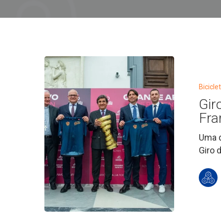
Hit enter to search or ESC to close
Giro
d’Italia
homenagei
Bicicl
Papa
Gir
Francisco
Fra
Uma d
Giro 