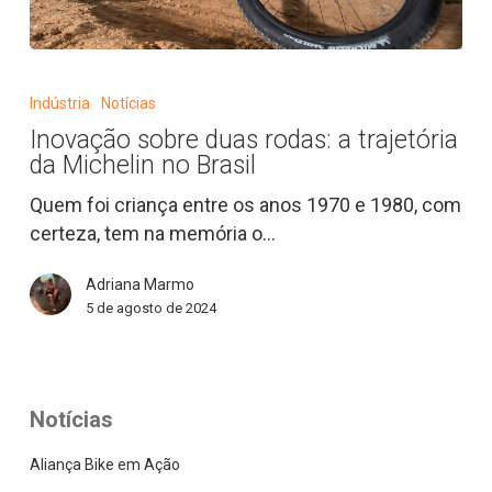
Inovação
sobre
Indústria
Notícias
duas
Inovação sobre duas rodas: a trajetória
rodas:
da Michelin no Brasil
a
trajetória
Quem foi criança entre os anos 1970 e 1980, com
da
certeza, tem na memória o…
Michelin
Adriana Marmo
no
5 de agosto de 2024
Brasil
Notícias
Aliança Bike em Ação