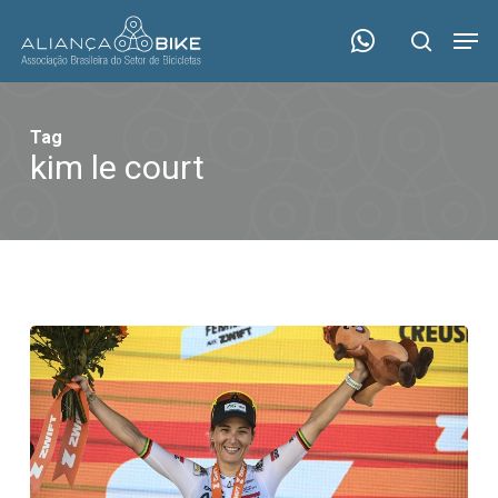
Skip
Menu
Men
to
search
main
content
Tag
kim le court