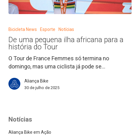
De
uma
Bicicleta News
Esporte
Notícias
pequena
De uma pequena ilha africana para a
ilha
história do Tour
africana
para
O Tour de France Femmes só termina no
a
domingo, mas uma ciclista já pode se…
história
Aliança Bike
do
30 de julho de 2025
Tour
Notícias
Aliança Bike em Ação