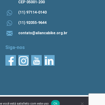
CEP 05001-200
(11) 97114-0140
(11) 92055-9644
contato@aliancabike.org.br
Siga-nos
do por
NaçãoDesign
|
Política de privacidade
Ok
e você está satisfeito com este uso