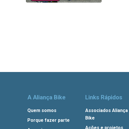
casa
|
Bicicleta
News
A Aliança Bike
Links Rápidos
Quem somos
Associados Aliança
Bike
Porque fazer parte
Ações e projetos