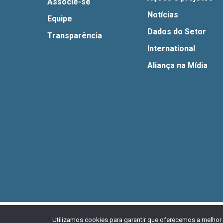
Associe-se
Notícias
Equipe
Dados do Setor
Transparência
International
Aliança na Mídia
© 2026 Aliança Bike.
Esta obra está licenciada com u
Utilizamos cookies para garantir que oferecemos a melhor 