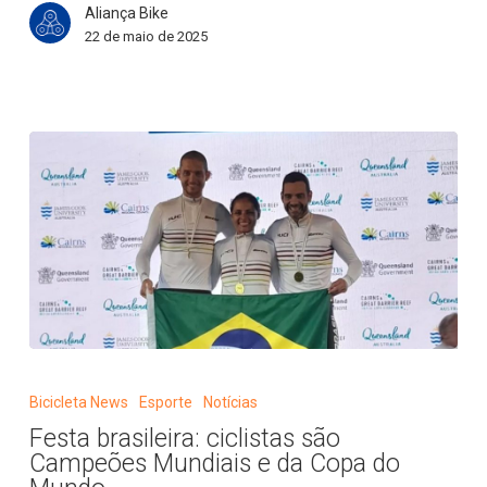
Aliança Bike
Mundo
22 de maio de 2025
de
MTB
em
Nové
Mesto
Festa
brasileira:
Bicicleta News
Esporte
Notícias
ciclistas
Festa brasileira: ciclistas são
são
Campeões Mundiais e da Copa do
Campeões