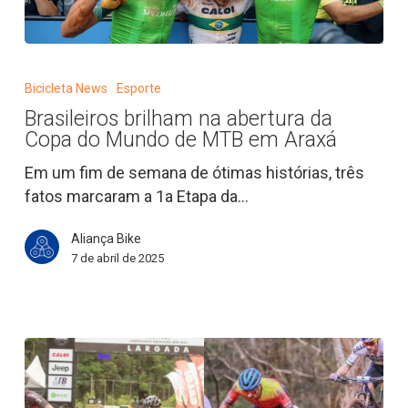
Brasileiros
brilham
Bicicleta News
Esporte
na
Brasileiros brilham na abertura da
abertura
Copa do Mundo de MTB em Araxá
da
Copa
Em um fim de semana de ótimas histórias, três
do
fatos marcaram a 1a Etapa da…
Mundo
Aliança Bike
de
7 de abril de 2025
MTB
em
Araxá