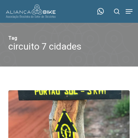
Skip
Menu
Men
to
search
main
content
Tag
circuito 7 cidades