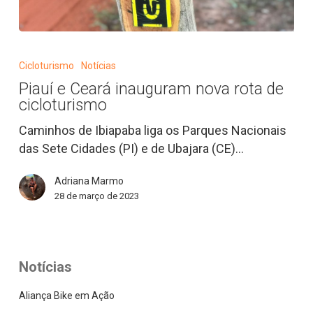
Piauí
e
Cicloturismo
Notícias
Ceará
Piauí e Ceará inauguram nova rota de
inauguram
cicloturismo
nova
rota
Caminhos de Ibiapaba liga os Parques Nacionais
de
das Sete Cidades (PI) e de Ubajara (CE)…
cicloturismo
Adriana Marmo
28 de março de 2023
Notícias
Aliança Bike em Ação