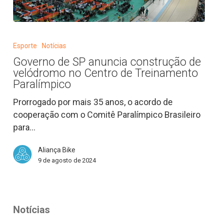
Governo
de
Esporte
Notícias
SP
Governo de SP anuncia construção de
anuncia
velódromo no Centro de Treinamento
construção
Paralímpico
de
Prorrogado por mais 35 anos, o acordo de
velódromo
cooperação com o Comitê Paralímpico Brasileiro
no
para…
Centro
de
Aliança Bike
Treinamento
9 de agosto de 2024
Paralímpico
Notícias