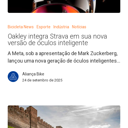
Oakley
integra
Bicicleta News
Esporte
Indústria
Notícias
Strava
Oakley integra Strava em sua nova
em
versão de óculos inteligente
sua
nova
A Meta, sob a apresentação de Mark Zuckerberg,
versão
lançou uma nova geração de óculos inteligentes…
de
Aliança Bike
óculos
24 de setembro de 2025
inteligente