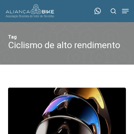
Skip
Menu
Men
to
search
main
content
Tag
Ciclismo de alto rendimento