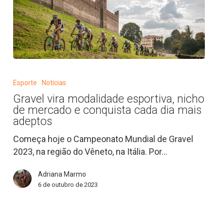
Gravel
vira
Esporte
Notícias
modalidade
Gravel vira modalidade esportiva, nicho
esportiva,
de mercado e conquista cada dia mais
nicho
adeptos
de
Começa hoje o Campeonato Mundial de Gravel
mercado
2023, na região do Vêneto, na Itália. Por…
e
conquista
Adriana Marmo
cada
6 de outubro de 2023
dia
mais
adeptos