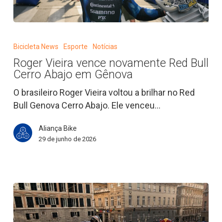
Roger
Vieira
Bicicleta News
Esporte
Notícias
vence
Roger Vieira vence novamente Red Bull
novamente
Cerro Abajo em Gênova
Red
Bull
O brasileiro Roger Vieira voltou a brilhar no Red
Cerro
Bull Genova Cerro Abajo. Ele venceu…
Abajo
Aliança Bike
em
29 de junho de 2026
Gênova