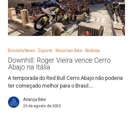
Downhill:
Roger
Bicicleta News
Esporte
Mountain Bike
Notícias
Vieira
Downhill: Roger Vieira vence Cerro
vence
Abajo na Itália
Cerro
Abajo
A temporada do Red Bull Cerro Abajo não poderia
na
ter começado melhor para o Brasil.…
Itália
Aliança Bike
25 de agosto de 2025