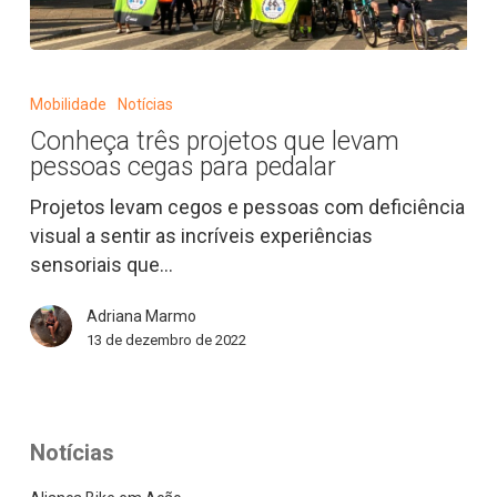
Conheça
três
Mobilidade
Notícias
projetos
Conheça três projetos que levam
que
pessoas cegas para pedalar
levam
pessoas
Projetos levam cegos e pessoas com deficiência
cegas
visual a sentir as incríveis experiências
para
sensoriais que…
pedalar
Adriana Marmo
13 de dezembro de 2022
Notícias