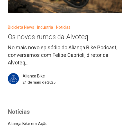
Os
novos
Bicicleta News
Indústria
Notícias
rumos
Os novos rumos da Alvoteq
da
Alvoteq
No mais novo episódio do Aliança Bike Podcast,
conversamos com Felipe Caprioli, diretor da
Alvoteq,…
Aliança Bike
21 de maio de 2025
Notícias
Aliança Bike em Ação