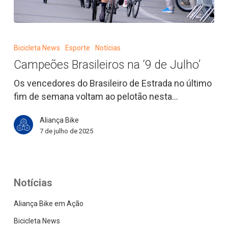
Campeões
Brasileiros
Bicicleta News
Esporte
Notícias
na
Campeões Brasileiros na ‘9 de Julho’
‘9
de
Os vencedores do Brasileiro de Estrada no último
Julho’
fim de semana voltam ao pelotão nesta…
Aliança Bike
7 de julho de 2025
Notícias
Aliança Bike em Ação
Bicicleta News