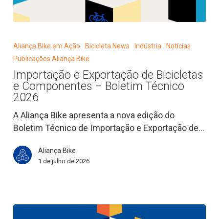
Importação
e
Aliança Bike em Ação
Bicicleta News
Indústria
Notícias
Exportação
Publicações Aliança Bike
de
Importação e Exportação de Bicicletas
Bicicletas
e Componentes – Boletim Técnico
e
2026
Componentes
A Aliança Bike apresenta a nova edição do
–
Boletim Técnico de Importação e Exportação de…
Boletim
Técnico
Aliança Bike
2026
1 de julho de 2026