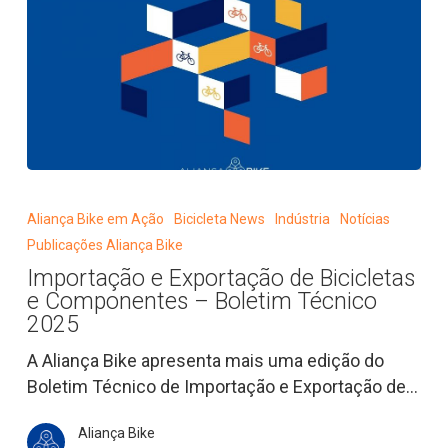
Importação
e
Aliança Bike em Ação
Bicicleta News
Indústria
Notícias
Exportação
Publicações Aliança Bike
de
Importação e Exportação de Bicicletas
Bicicletas
e Componentes – Boletim Técnico
e
2025
Componentes
A Aliança Bike apresenta mais uma edição do
–
Boletim Técnico de Importação e Exportação de…
Boletim
Técnico
Aliança Bike
2025