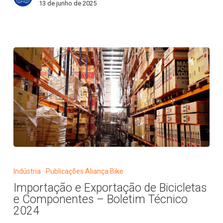
13 de junho de 2025
Importação
e
Indústria
Publicações Aliança Bike
Exportação
Importação e Exportação de Bicicletas
de
e Componentes – Boletim Técnico
Bicicletas
2024
e