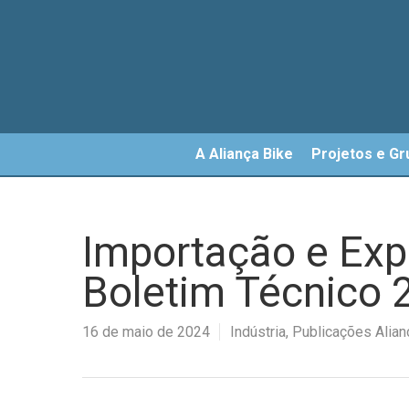
Skip
to
main
content
A Aliança Bike
Projetos e Gr
Importação e Exp
Boletim Técnico 
16 de maio de 2024
Indústria
,
Publicações Alian