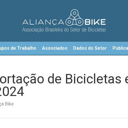
upos de Trabalho
Associados
Dados do Setor
Public
ortação de Bicicleta
2024
ça Bike