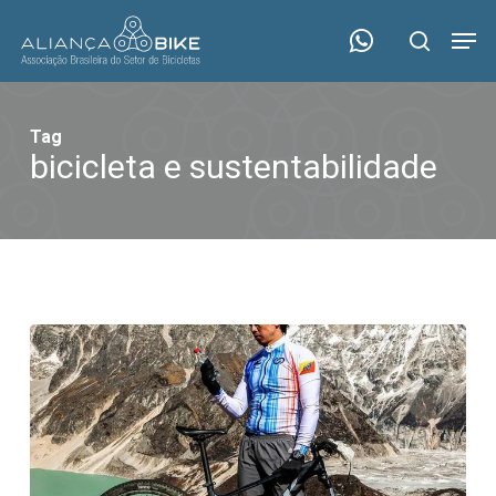
Skip
Menu
Men
to
search
main
content
Tag
bicicleta e sustentabilidade