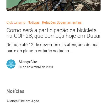
Como
será
Cicloturismo
Notícias
Relações Governamentais
a
Como será a participação da bicicleta
participação
na COP 28, que começa hoje em Dubai
da
bicicleta
De hoje até 12 de dezembro, as atenções de boa
na
parte do planeta estarão voltadas…
COP
Aliança Bike
28,
30 de novembro de 2023
que
começa
hoje
em
Notícias
Dubai
Aliança Bike em Ação