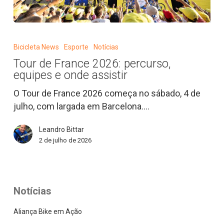
Tour
de
Bicicleta News
Esporte
Notícias
France
Tour de France 2026: percurso,
2026:
equipes e onde assistir
percurso,
equipes
O Tour de France 2026 começa no sábado, 4 de
e
julho, com largada em Barcelona.…
onde
Leandro Bittar
assistir
2 de julho de 2026
Notícias
Aliança Bike em Ação