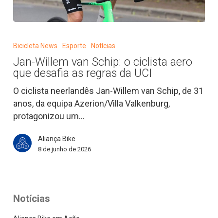
Jan-
Willem
Bicicleta News
Esporte
Notícias
van
Jan-Willem van Schip: o ciclista aero
Schip:
que desafia as regras da UCI
o
ciclista
O ciclista neerlandês Jan-Willem van Schip, de 31
aero
anos, da equipa Azerion/Villa Valkenburg,
que
protagonizou um…
desafia
Aliança Bike
as
8 de junho de 2026
regras
da
UCI
Notícias