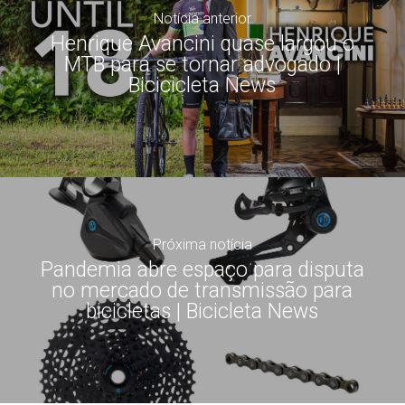
Notícia anterior
Henrique Avancini quase largou o
MTB para se tornar advogado |
Bicicicleta News
Próxima notícia
Pandemia abre espaço para disputa
no mercado de transmissão para
bicicletas | Bicicleta News