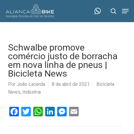
Skip
Menu
Men
to
search
main
content
Schwalbe promove
comércio justo de borracha
em nova linha de pneus |
Bicicleta News
Por
João Lacerda
8 de abril de 2021
Bicicleta
News
,
Indústria
Facebook
Twitter
WhatsApp
LinkedIn
Messenger
Email