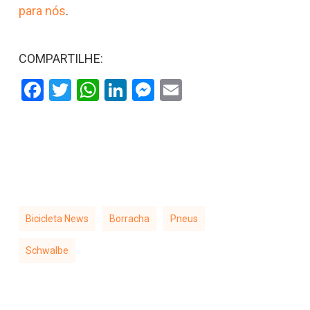
para nós
.
COMPARTILHE:
Facebook
Twitter
WhatsApp
LinkedIn
Messenger
Email
Bicicleta News
Borracha
Pneus
Schwalbe