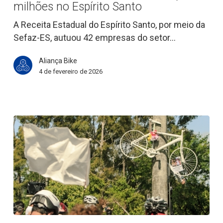
bikes
milhões no Espírito Santo
elétricas
A Receita Estadual do Espírito Santo, por meio da
rendem
Sefaz-ES, autuou 42 empresas do setor…
multas
de
Aliança Bike
R$
4 de fevereiro de 2026
8,5
milhões
no
Espírito
Santo
Morte