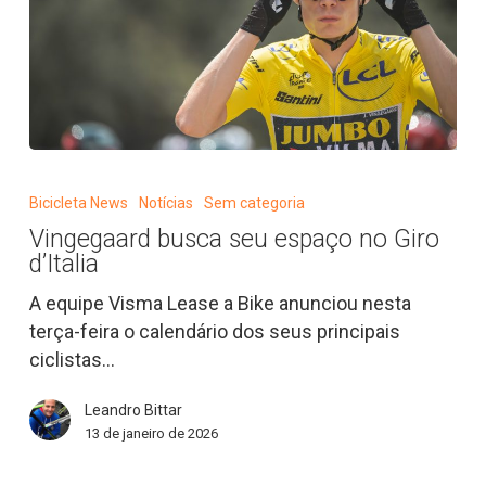
Vingegaard
busca
Bicicleta News
Notícias
Sem categoria
seu
Vingegaard busca seu espaço no Giro
espaço
d’Italia
no
Giro
A equipe Visma Lease a Bike anunciou nesta
d’Italia
terça-feira o calendário dos seus principais
ciclistas…
Leandro Bittar
13 de janeiro de 2026