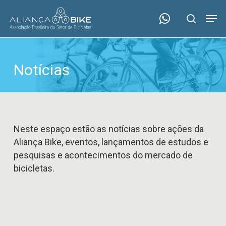
Skip
Menu
Men
to
search
main
content
Notícias
Neste espaço estão as notícias sobre ações da
Aliança Bike, eventos, lançamentos de estudos e
pesquisas e acontecimentos do mercado de
bicicletas.