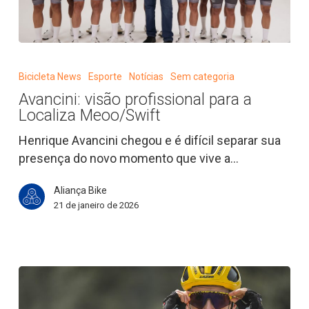
Avancini:
visão
Bicicleta News
Esporte
Notícias
Sem categoria
profissional
Avancini: visão profissional para a
para
Localiza Meoo/Swift
a
Localiza
Henrique Avancini chegou e é difícil separar sua
Meoo/Swift
presença do novo momento que vive a…
Aliança Bike
21 de janeiro de 2026