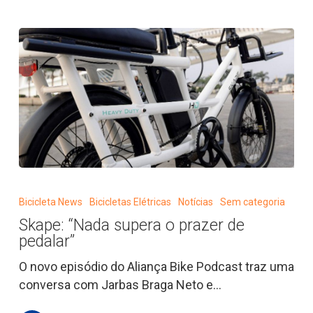
Skape:
“Nada
Bicicleta News
Bicicletas Elétricas
Notícias
Sem categoria
supera
Skape: “Nada supera o prazer de
o
pedalar”
prazer
de
O novo episódio do Aliança Bike Podcast traz uma
pedalar”
conversa com Jarbas Braga Neto e…