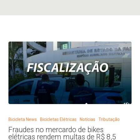
Fraudes
no
Bicicleta News
Bicicletas Elétricas
Notícias
Tributação
mercardo
Fraudes no mercardo de bikes
de
elétricas rendem multas de R$ 8,5