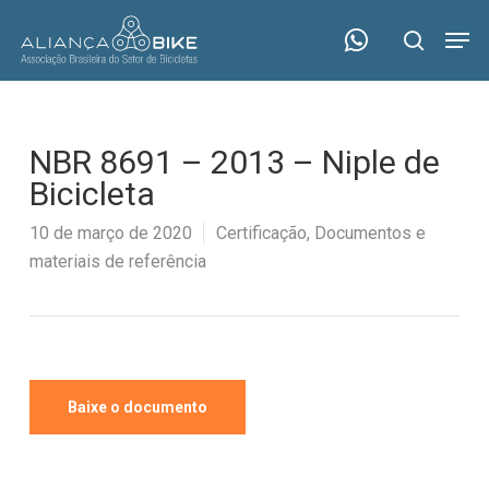
Skip
Menu
Men
to
search
main
content
NBR 8691 – 2013 – Niple de
Bicicleta
10 de março de 2020
Certificação
,
Documentos e
materiais de referência
Baixe o documento