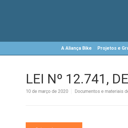
Skip
to
main
content
A Aliança Bike
Projetos e Gr
LEI Nº 12.741, 
10 de março de 2020
Documentos e materiais de