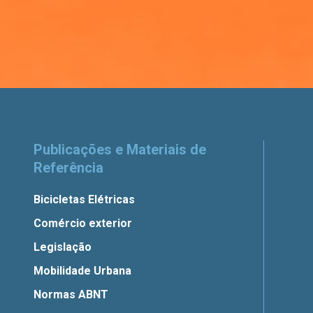
Publicações e Materiais de
Referência
Bicicletas Elétricas
Comércio exterior
Legislação
Mobilidade Urbana
Normas ABNT