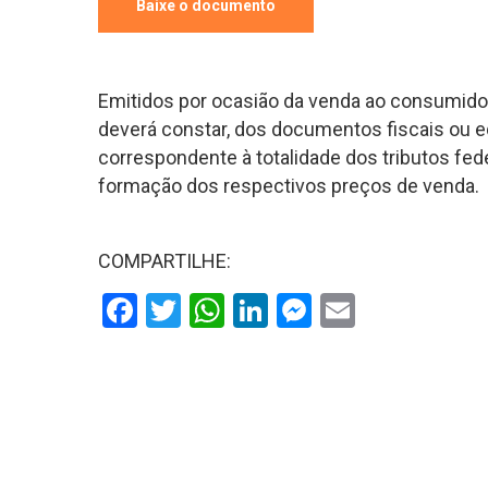
Baixe o documento
Hit enter to search or ESC to close
Emitidos por ocasião da venda ao consumidor 
deverá constar, dos documentos fiscais ou e
correspondente à totalidade dos tributos feder
formação dos respectivos preços de venda.
COMPARTILHE:
Facebook
Twitter
WhatsApp
LinkedIn
Messenger
Email