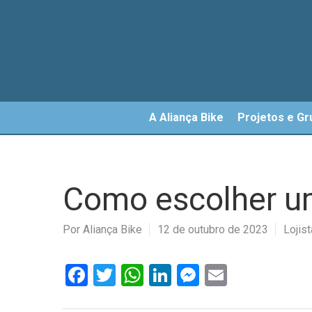
Skip
to
main
content
A Aliança Bike
Projetos e Gr
Como escolher uma
Por
Aliança Bike
12 de outubro de 2023
Lojis
Facebook
Twitter
WhatsApp
LinkedIn
Messenger
Email