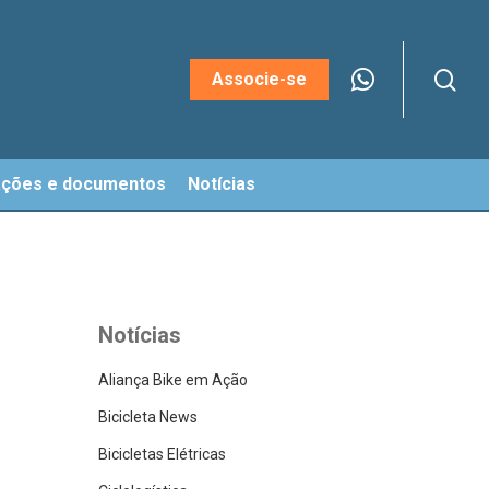
sea
Menu
Associe-se
ações e documentos
Notícias
Notícias
Aliança Bike em Ação
Bicicleta News
Bicicletas Elétricas