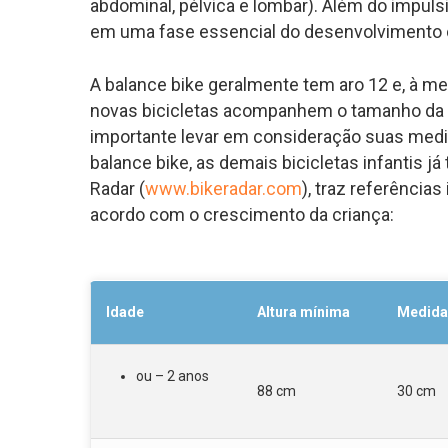
abdominal, pélvica e lombar). Além do impul
em uma fase essencial do desenvolvimento c
A
balance bike
geralmente tem aro 12 e, à med
novas bicicletas acompanhem o tamanho da 
importante levar em consideração suas medid
balance bike
, as demais bicicletas infantis já
Radar (
www.bikeradar.com
), traz referência
acordo com o crescimento da criança:
Idade
Altura mínima
Medida
ou – 2 anos
88 cm
30 cm