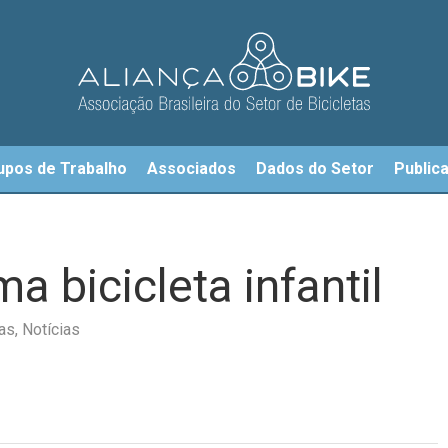
upos de Trabalho
Associados
Dados do Setor
Public
 bicicleta infantil
tas
,
Notícias