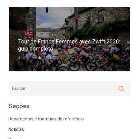
Rádio
CBN
Tour de France Femmes avec Zwift 2026:
guia completo
31 de julho de 2026
Seções
Documentos e materiais de referência
Notícias