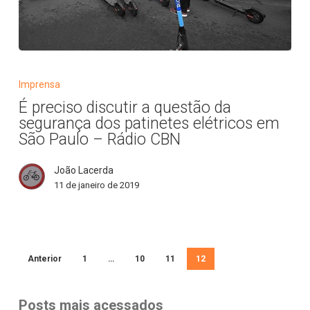
É
preciso
Imprensa
discutir
É preciso discutir a questão da
a
segurança dos patinetes elétricos em
questão
São Paulo – Rádio CBN
da
segurança
João Lacerda
dos
11 de janeiro de 2019
patinetes
elétricos
em
São
Anterior
1
…
10
11
12
Paulo
–
Posts mais acessados