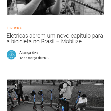
Elétricas
abrem
Imprensa
um
Elétricas abrem um novo capítulo para
novo
a bicicleta no Brasil – Mobilize
capítulo
para
Aliança Bike
a
12 de março de 2019
bicicleta
no
Brasil
–
Mobilize