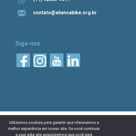
contato@aliancabike.org.br
Siga-nos
© 2026 Aliança Bike.
Esta obra está licenciada
Utilizamos cookies para garantir que oferecemos a
melhor experiência em nosso site. Se você continuar
com uma Licença Creative Commons Atribuição 4.0
a usar este site assumiremos que você está
Internacional. Desenvolvido por
NaçãoDesign
|
Política de