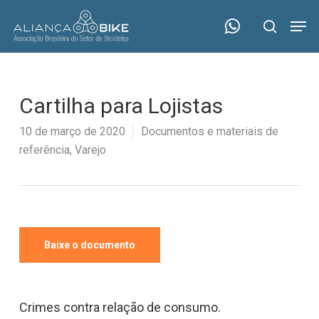
Skip
Menu
Men
to
search
main
content
Cartilha para Lojistas
10 de março de 2020
Documentos e materiais de
referência
,
Varejo
Baixe o documento
Crimes contra relação de consumo.