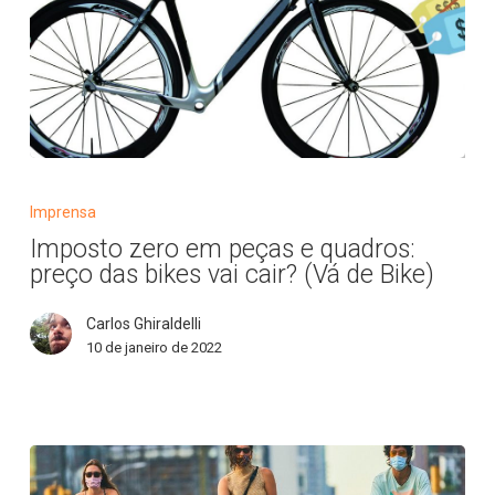
Imposto
zero
Imprensa
em
Imposto zero em peças e quadros:
peças
preço das bikes vai cair? (Vá de Bike)
e
quadros:
Carlos Ghiraldelli
preço
10 de janeiro de 2022
das
bikes
vai
cair?
(Vá