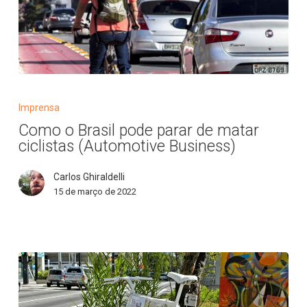
Como
o
Imprensa
Brasil
Como o Brasil pode parar de matar
pode
ciclistas (Automotive Business)
parar
de
Carlos Ghiraldelli
matar
15 de março de 2022
ciclistas
(Automotive
Business)