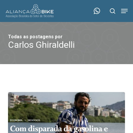
Skip
Menu
Men
to
search
main
content
Todas as postagens por
Carlos Ghiraldelli