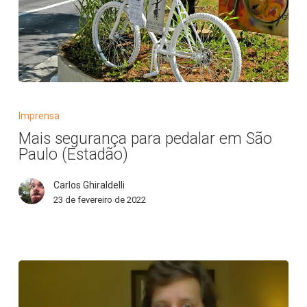
Mais
segurança
Imprensa
para
Mais segurança para pedalar em São
pedalar
Paulo (Estadão)
em
São
Carlos Ghiraldelli
Paulo
23 de fevereiro de 2022
(Estadão)