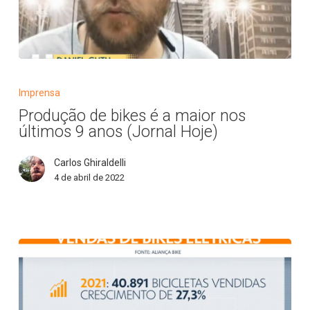
Produção
de
Imprensa
bikes
Produção de bikes é a maior nos
é
últimos 9 anos (Jornal Hoje)
a
maior
Carlos Ghiraldelli
nos
4 de abril de 2022
últimos
9
anos
(Jornal
Hoje)