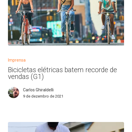
de
Bike)
Bicicletas
elétricas
Imprensa
batem
Bicicletas elétricas batem recorde de
recorde
vendas (G1)
de
vendas
Carlos Ghiraldelli
(G1)
9 de dezembro de 2021