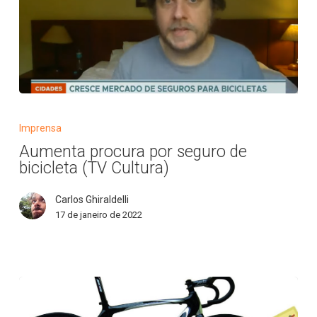
Aumenta
procura
Imprensa
por
Aumenta procura por seguro de
seguro
bicicleta (TV Cultura)
de
bicicleta
Carlos Ghiraldelli
(TV
17 de janeiro de 2022
Cultura)