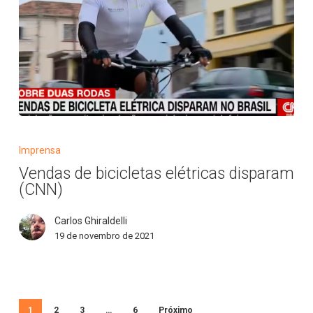
Vendas
de
Imprensa
bicicletas
Vendas de bicicletas elétricas disparam
elétricas
(CNN)
disparam
(CNN)
Carlos Ghiraldelli
19 de novembro de 2021
1
2
3
…
6
Próximo