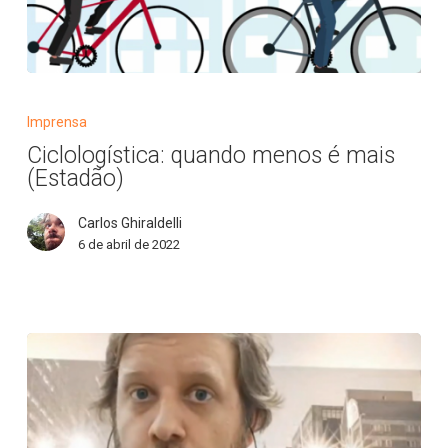
Ciclologística:
quando
Imprensa
menos
Ciclologística: quando menos é mais
é
(Estadão)
mais
(Estadão)
Carlos Ghiraldelli
6 de abril de 2022