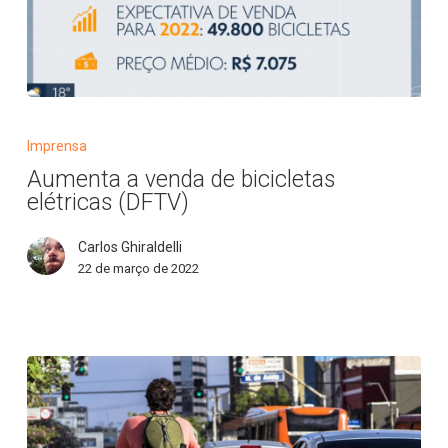
Aumenta
a
Imprensa
venda
Aumenta a venda de bicicletas
de
elétricas (DFTV)
bicicletas
elétricas
Carlos Ghiraldelli
(DFTV)
22 de março de 2022