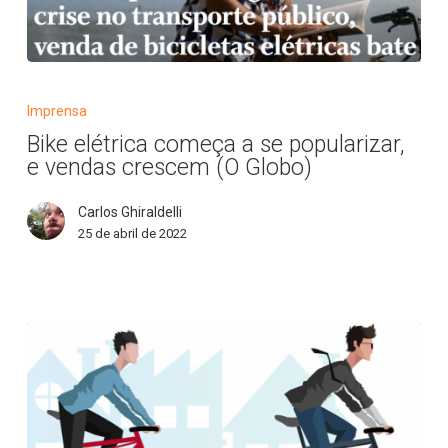
Bike
elétrica
Imprensa
começa
Bike elétrica começa a se popularizar,
a
e vendas crescem (O Globo)
se
popularizar,
Carlos Ghiraldelli
e
25 de abril de 2022
vendas
crescem
(O
Globo)