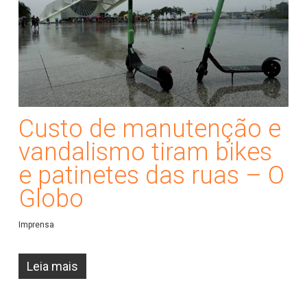
Custo de manutenção e
vandalismo tiram bikes
e patinetes das ruas – O
Globo
Imprensa
Leia mais