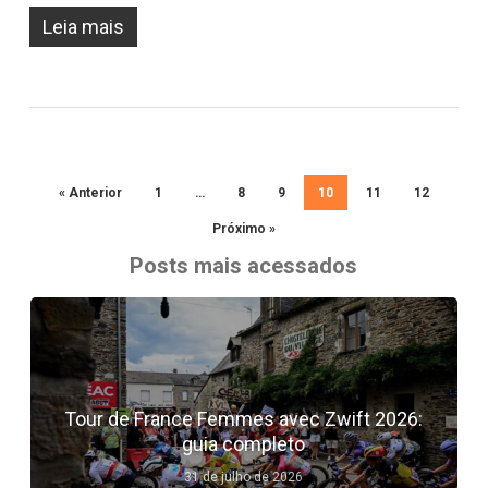
Leia mais
« Anterior
1
…
8
9
10
11
12
Próximo »
Posts mais acessados
Tour de France Femmes avec Zwift 2026:
guia completo
31 de julho de 2026