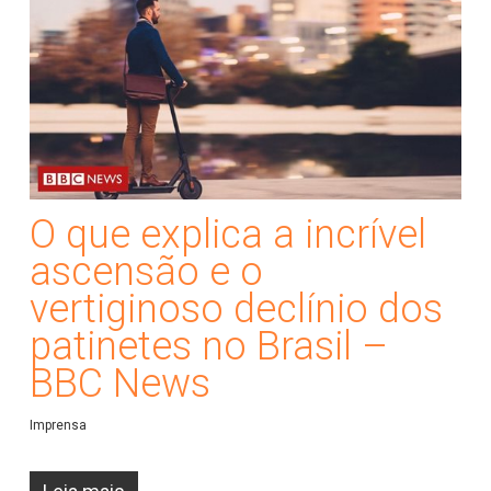
O que explica a incrível
ascensão e o
vertiginoso declínio dos
patinetes no Brasil –
BBC News
Imprensa