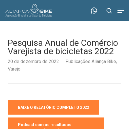
Skip
Menu
Men
to
search
main
content
Pesquisa Anual de Comércio
Varejista de bicicletas 2022
20 de dezembro de 2022
Publicações Aliança Bike
,
Varejo
BAIXE O RELATÓRIO COMPLETO 2022
Podcast com os resultados