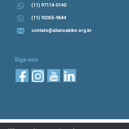
(11) 97114-0140
(11) 92055-9644
contato@aliancabike.org.br
Siga-nos
© 2026 Aliança Bike.
Esta obra está licenciada